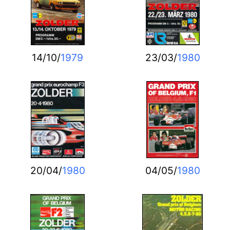
14/10/
1979
23/03/
1980
20/04/
1980
04/05/
1980