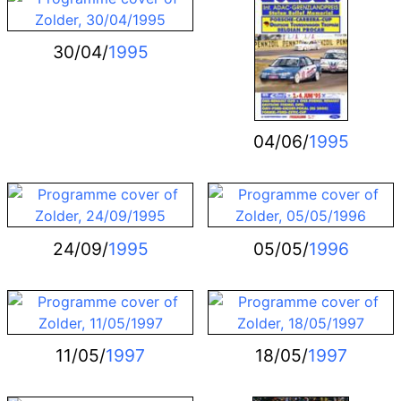
30/04/
1995
04/06/
1995
24/09/
1995
05/05/
1996
11/05/
1997
18/05/
1997