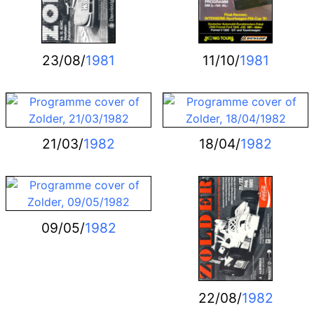
23/08/
1981
11/10/
1981
21/03/
1982
18/04/
1982
09/05/
1982
22/08/
1982