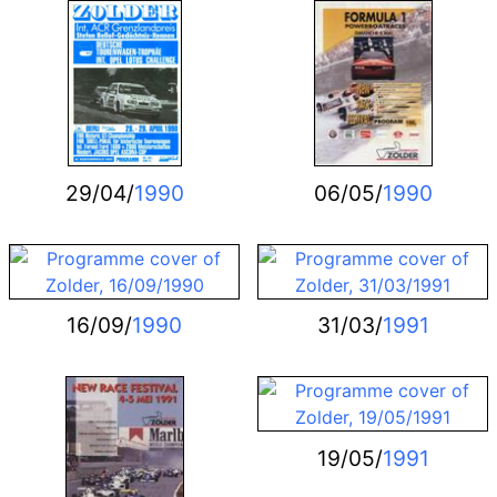
29/04/
1990
06/05/
1990
16/09/
1990
31/03/
1991
19/05/
1991