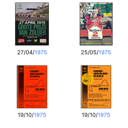
27/04/
1975
25/05/
1975
19/10/
1975
19/10/
1975