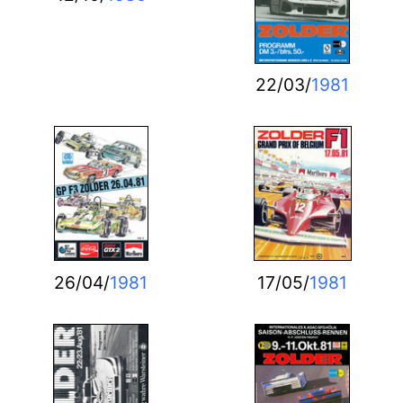
22/03/
1981
26/04/
1981
17/05/
1981