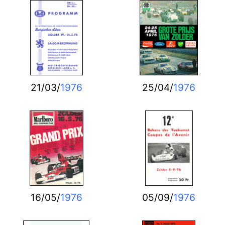
21/03/
1976
25/04/
1976
16/05/
1976
05/09/
1976