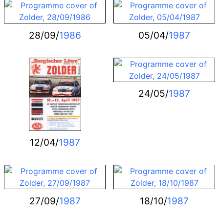
28/09/
1986
05/04/
1987
24/05/
1987
12/04/
1987
27/09/
1987
18/10/
1987