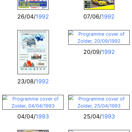
26/04/
1992
07/06/
1992
20/09/
1992
23/08/
1992
04/04/
1993
25/04/
1993