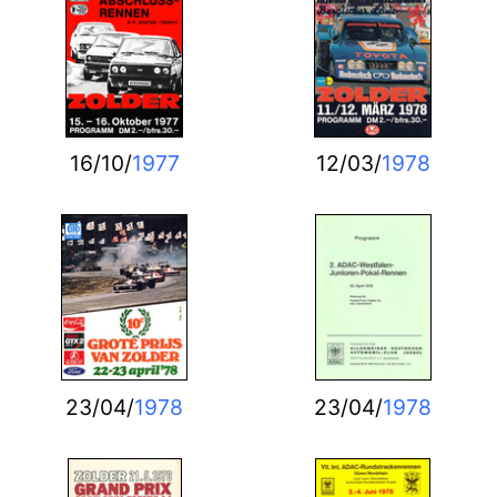
16/10/
1977
12/03/
1978
23/04/
1978
23/04/
1978