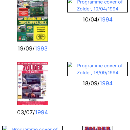
10/04/
1994
19/09/
1993
18/09/
1994
03/07/
1994