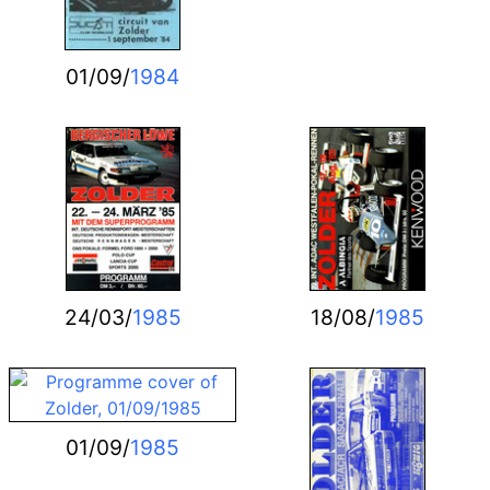
01/09/
1984
24/03/
1985
18/08/
1985
01/09/
1985