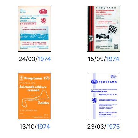
24/03/
1974
15/09/
1974
13/10/
1974
23/03/
1975